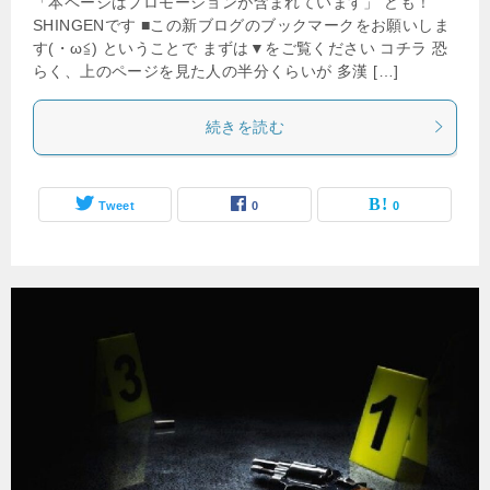
「本ページはプロモーションが含まれています」 ども！
SHINGENです ■この新ブログのブックマークをお願いしま
す(・ω≦) ということで まずは▼をご覧ください コチラ 恐
らく、上のページを見た人の半分くらいが 多漢 […]
続きを読む
Tweet
0
0