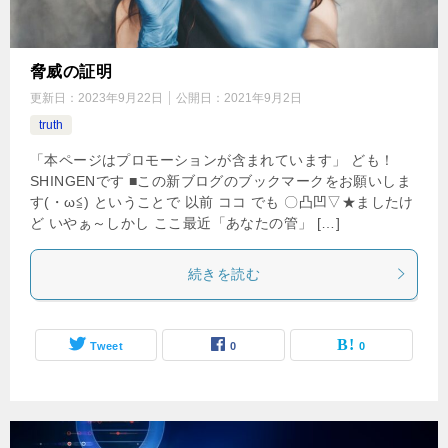
脅威の証明
更新日：
2023年9月22日
公開日：
2021年9月2日
truth
「本ページはプロモーションが含まれています」 ども！
SHINGENです ■この新ブログのブックマークをお願いしま
す(・ω≦) ということで 以前 ココ でも 〇凸凹▽★ましたけ
ど いやぁ～しかし ここ最近「あなたの管」 […]
続きを読む
Tweet
0
0