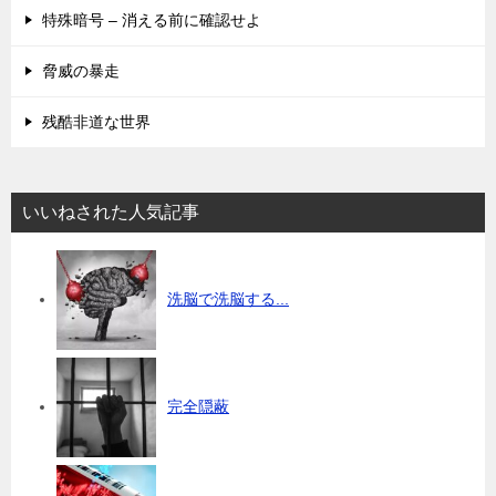
特殊暗号 – 消える前に確認せよ
脅威の暴走
残酷非道な世界
いいねされた人気記事
洗脳で洗脳する...
完全隠蔽